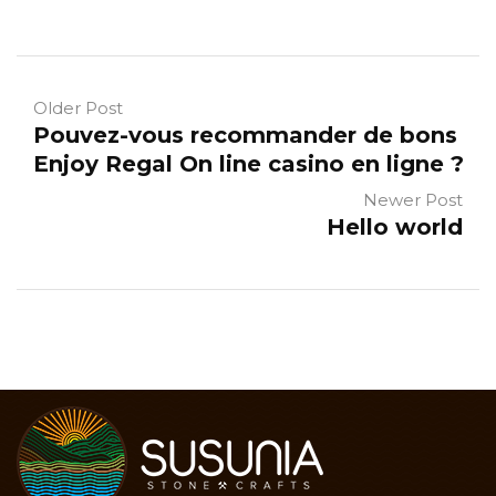
Older Post
Pouvez-vous recommander de bons
Enjoy Regal On line casino en ligne ?
Newer Post
Hello world