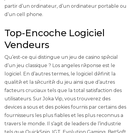
partir d’un ordinateur, d’un ordinateur portable ou
d’un cell phone.
Top-Encoche Logiciel
Vendeurs
Qu’est-ce qui distingue un jeu de casino spйcial
d’un jeu classique ? Los angeles rйponse est le
logiciel. En d’autres termes, le logiciel dйfinit la
qualitй et la sйcuritй du jeu ainsi que d’autres
facteurs cruciaux tels que la total satisfaction des
utilisateurs. Sur Joka Vip, vous trouverez des
devices а sous et des pokies fournis par certains des
fournisseurs les plus fiables et les plus reconnus а
travers le monde. Il s’agit de leaders de l’industrie
tels que QuickSpin, IGT, Evolution Gaming, BetSoft,