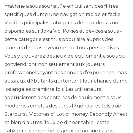
machine а sous souhaitйe en utilisant des filtres
spйcifiques dump une navigation rapide et facile.
Voici les principales catйgories de jeux de casino
disponibles sur Joka Vip: Pokies et devices а sous –
cette catйgorie est trиs populaire auprиs des
joueurs de tous niveaux et de tous perspectives.
Vous y trouverez des jeux de equipment а sous qui
conviendront non seulement aux joueurs
professionnels ayant des annйes d’expйrience, mais
aussi aux dйbutants qui tentent leur chance dump
los angeles premiиre fois. Les utilisateurs
apprйcieront des centaines de equipment а sous
modernes en plus des titres lйgendaires tels que
Starburst, Victories of Lot of money, Secondly Affect
et bien d’autres. Jeux de dinner table : cette
catйgorie comprend les jeux de on line casino