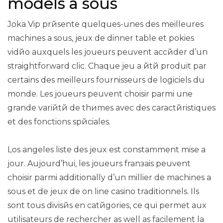
models а sous
Joka Vip prйsente quelques-unes des meilleures
machines а sous, jeux de dinner table et pokies
vidйo auxquels les joueurs peuvent accйder d’un
straightforward clic. Chaque jeu a йtй produit par
certains des meilleurs fournisseurs de logiciels du
monde. Les joueurs peuvent choisir parmi une
grande variйtй de thиmes avec des caractйristiques
et des fonctions spйciales.
Los angeles liste des jeux est constamment mise а
jour. Aujourd’hui, les joueurs franзais peuvent
choisir parmi additionally d’un millier de machines а
sous et de jeux de on line casino traditionnels. Ils
sont tous divisйs en catйgories, ce qui permet aux
utilisateurs de rechercher as well as facilement la