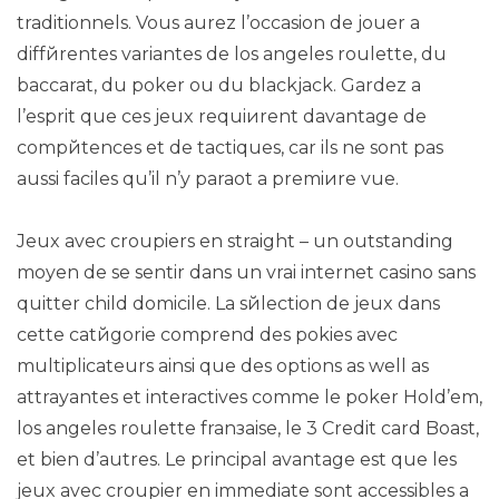
traditionnels. Vous aurez l’occasion de jouer а
diffйrentes variantes de los angeles roulette, du
baccarat, du poker ou du blackjack. Gardez а
l’esprit que ces jeux requiиrent davantage de
compйtences et de tactiques, car ils ne sont pas
aussi faciles qu’il n’y paraоt а premiиre vue.
Jeux avec croupiers en straight – un outstanding
moyen de se sentir dans un vrai internet casino sans
quitter child domicile. La sйlection de jeux dans
cette catйgorie comprend des pokies avec
multiplicateurs ainsi que des options as well as
attrayantes et interactives comme le poker Hold’em,
los angeles roulette franзaise, le 3 Credit card Boast,
et bien d’autres. Le principal avantage est que les
jeux avec croupier en immediate sont accessibles а