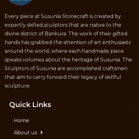
Every piece at Susunia Stonecraft is created by
expertly skilled sculptors that are native to the
divine district of Bankura. The work of their gifted
hands has grabbed the attention of art enthusiasts
around the world, where each handmade piece
speaks volumes about the heritage of Susunia. The
Sculptors of Susunia are accomplished craftsmen
that aim to carry forward their legacy of skillful
sculpture.
Quick Links
Home
About us