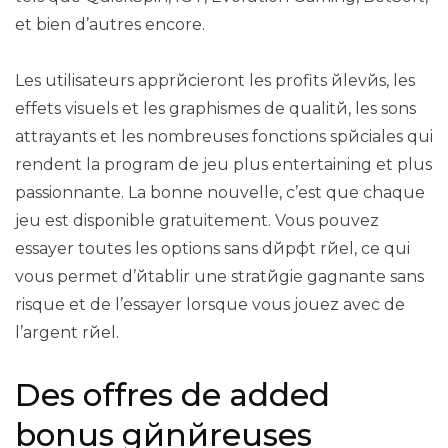
et bien d’autres encore.
Les utilisateurs apprйcieront les profits йlevйs, les
effets visuels et les graphismes de qualitй, les sons
attrayants et les nombreuses fonctions spйciales qui
rendent la program de jeu plus entertaining et plus
passionnante. La bonne nouvelle, c’est que chaque
jeu est disponible gratuitement. Vous pouvez
essayer toutes les options sans dйpфt rйel, ce qui
vous permet d’йtablir une stratйgie gagnante sans
risque et de l’essayer lorsque vous jouez avec de
l’argent rйel.
Des offres de added
bonus gйnйreuses