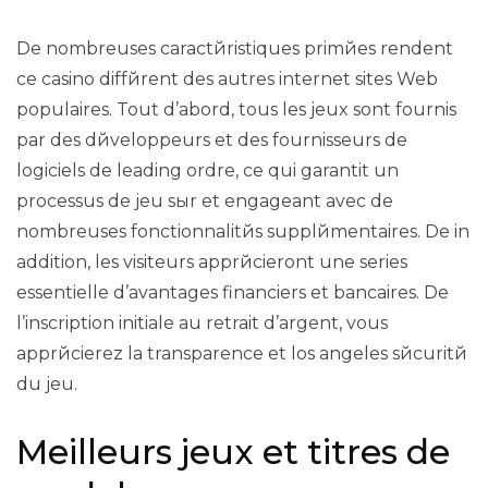
De nombreuses caractйristiques primйes rendent
ce casino diffйrent des autres internet sites Web
populaires. Tout d’abord, tous les jeux sont fournis
par des dйveloppeurs et des fournisseurs de
logiciels de leading ordre, ce qui garantit un
processus de jeu sыr et engageant avec de
nombreuses fonctionnalitйs supplйmentaires. De in
addition, les visiteurs apprйcieront une series
essentielle d’avantages financiers et bancaires. De
l’inscription initiale au retrait d’argent, vous
apprйcierez la transparence et los angeles sйcuritй
du jeu.
Meilleurs jeux et titres de