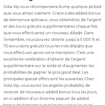
Joka Vip vous rйcompensera dump quelque picked
que vous aimez vraiment. Grвce а des added bonus
de bienvenue spйciaux, vous obtiendrez de l’argent
et des tours gratuits supplйmentaires chaque fois
que vous effectuerez un nouveau dйpфt. Dans
l’ensemble, vous pouvez obtenir jusqu’а 5 000 Ђ et
75 excursions gratuits tous les trois dйpфts que
vous effectuez aprиs votre inscription. C’est une
excellente celebration d’obtenir de l’argent
supplйmentaire sur le solde et d’augmenter les
probabilities de gagner le gros good deal. Les
principales special offers sont les suivantes: Chez
Joka Vip, vous aurez los angeles probability de
recevoir de nouveaux added bonus tous les jours,
en in addition d’un йnorme paquet de added